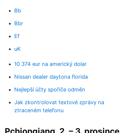
Bb
Bbr
Ef
uK
10 374 eur na americký dolar
Nissan dealer daytona florida
Nejlepší účty spořiče odměn
Jak zkontrolovat textové zprávy na
ztraceném telefonu
Pchjongjang, 2. – 3. prosince