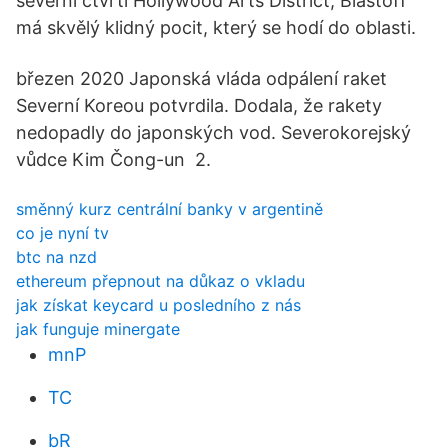
severní čtvrti Hollywood Arts District, Blastoff
má skvělý klidný pocit, který se hodí do oblasti.
březen 2020 Japonská vláda odpálení raket
Severní Koreou potvrdila. Dodala, že rakety
nedopadly do japonských vod. Severokorejský
vůdce Kim Čong-un 2.
směnný kurz centrální banky v argentině
co je nyní tv
btc na nzd
ethereum přepnout na důkaz o vkladu
jak získat keycard u posledního z nás
jak funguje minergate
mnP
TC
bR