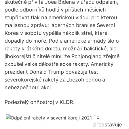
skutečně přivítá Joea Bidena v úřadu odpalem,
podle odborníků hodlá v příštích měsících
stupňovat tlak na americkou vládu, pro kterou
má jasnou zprávu: jaderných braní se Severní
Korea v sobotu vypálila několik střel, které
dopadly do moře. Podle americké armády šlo o
rakety krátkého doletu, možná i balistické, ale
jihokorejští činitelé míní, že Pchjongjang zřejmě
zkoušel velké dělostřelecké rakety. Americký
prezident Donald Trump považuje test
severokorejské rakety za „bezohlednou a
nebezpečnou“ akci.
Podezřelý ohňostroj v KLDR.
To
představuje