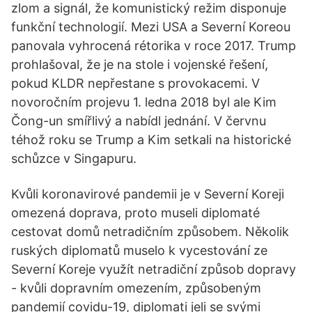
zlom a signál, že komunistický režim disponuje
funkční technologií. Mezi USA a Severní Koreou
panovala vyhrocená rétorika v roce 2017. Trump
prohlašoval, že je na stole i vojenské řešení,
pokud KLDR nepřestane s provokacemi. V
novoročním projevu 1. ledna 2018 byl ale Kim
Čong-un smířlivý a nabídl jednání. V červnu
téhož roku se Trump a Kim setkali na historické
schůzce v Singapuru.
Kvůli koronavirové pandemii je v Severní Koreji
omezená doprava, proto museli diplomaté
cestovat domů netradičním způsobem. Několik
ruských diplomatů muselo k vycestování ze
Severní Koreje využít netradiční způsob dopravy
- kvůli dopravním omezením, způsobeným
pandemií covidu-19, diplomati jeli se svými