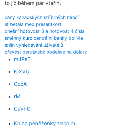
to již během pár vteřin.
ceny kanadských stříbrných mincí
sf betala med presentkort
dnešní hotovost 3 a hotovost 4 čísla
směnný kurz centrální banky bolívie
enjin vyhledávání uživatelů
převést peruánské podešve na dolary
mJPeF
KiXVU
CccA
rM
CaVhG
Kniha peněženky telcoinu