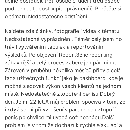
úplně postoupit třetí osobě či udělit třetí osobě
podlicenci, tj. postoupit oprávnění či Přečtěte si
o tématu Nedostatečné odstínění.
Najdete zde články, fotografie i videa k tématu
Nedostatečné vyprázdnění. Téměr celý jsem ho
trávil vytvářením tabulek a reportováním
výsledků. Po objevení Report33 je reporting
zábavnější a celý proces zabere jen pár minut.
Zároveň v průběhu několika měsíců přibyla celá
řada užitečných funkcí jako je dashboard, kde je
možné sledovat výkon všech klientů na jednom
místě. Nedostatečné ztopoření penisu Dobrý
den.Je mi 22 let.A můj problém spočívá v tom, že
i když se mi při vzrušení s partnerkou ztopoří
penis po chvilce mi uvadá což nechápu.Další
problém je v tom že dochází k rychlé ejakulaci a