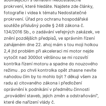
prokrvení, které hledáte. Najdete zde články,
fotografie i videa k tématu Nedostatečné
prokrvení. Úřad pro ochranu hospodářské
soutěže příslušný podle § 248 zákona č.
134/2016 Sb., o zadávání veřejných zakázek, ve
znění pozdějších předpisů, ve správním řízení
zahájeném dne 22. ahoj mám s tou moji holkou
2,4 jtd problém při akceleraci mi motor nejde
vytočit nad 3000ot většinou se mi rozsvítí
kontrlka řízení motoru a spadne do nouzového
režimu . po chvli kontrolka opět zhasne nevíte
nahodou čím by to mohlo být ? děkuji všem za
radu a) citovaného zákona i předložení
oprávnění k podnikání v předmětu činnosti
„provádění staveb, jejich změn a odstraňování“,
které dle nařízení vlády č.